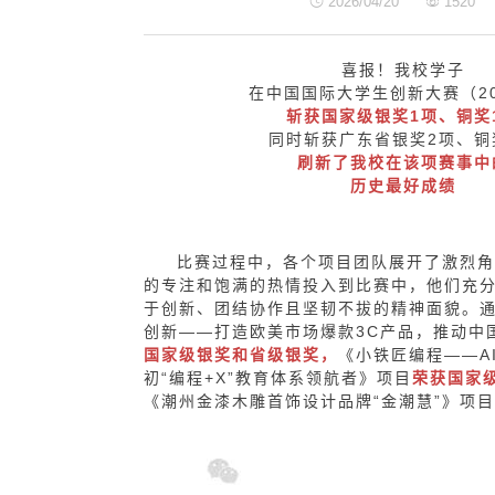
2026/04/20
1520
喜报！我校学子
在中国国际大学生创新大赛（20
斩获国家级银奖1项、铜奖
同时斩获广东省银奖2项、铜
刷新了我校在该项赛事中
历史最好成绩
比赛过程中，各个项目团队展开了激烈角
的专注和饱满的热情投入到比赛中，他们充
于创新、团结协作且坚韧不拔的精神面貌。
创新
——打造欧美市场爆款
3C
产品，推动中
国家级银奖和省级银奖，
《
小铁匠编程
——
A
初“编程
+X
”教育体系领航者
》
项目
荣获国家
《潮州金漆木雕首饰设计品牌
“金潮慧”》项目