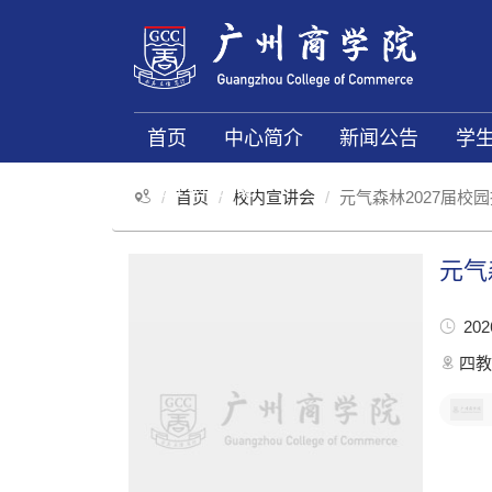
首页
中心简介
新闻公告
学
就业创业e站
首页
校内宣讲会
元气森林2027届校
元气
2026
四教