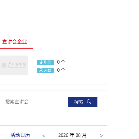
宣讲会企业
0 个
职位
0 个
人数
搜索
活动日历
<
2026 年 08 月
>