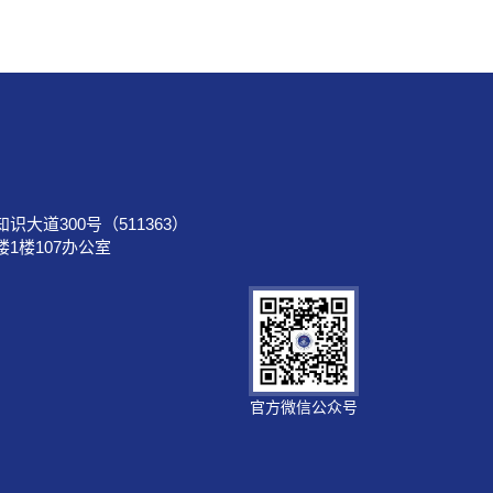
大道300号（511363）
107办公室
官方微信公众号