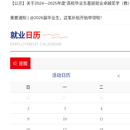
【公示】关于2024—2025年度“高校毕业生基层就业卓越奖学（教
重要通知 | @2026届毕业生，这笔补贴开始申领啦！
就业
日历
EMPLOYMENT CALENDAR
提醒
活动日历
<
日
一
二
26
27
28
2
3
4
9
10
11
16
17
18